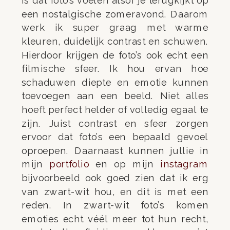
is dat foto’s voelen alsof je terugkijkt op
een nostalgische zomeravond. Daarom
werk ik super graag met warme
kleuren, duidelijk contrast en schuwen.
Hierdoor krijgen de foto’s ook echt een
filmische sfeer. Ik hou ervan hoe
schaduwen diepte en emotie kunnen
toevoegen aan een beeld. Niet alles
hoeft perfect helder of volledig egaal te
zijn. Juist contrast en sfeer zorgen
ervoor dat foto’s een bepaald gevoel
oproepen. Daarnaast kunnen jullie in
mijn
portfolio
en op mijn
instagram
bijvoorbeeld ook goed zien dat ik erg
van zwart-wit hou, en dit is met een
reden. In zwart-wit foto’s komen
emoties echt véél meer tot hun recht,