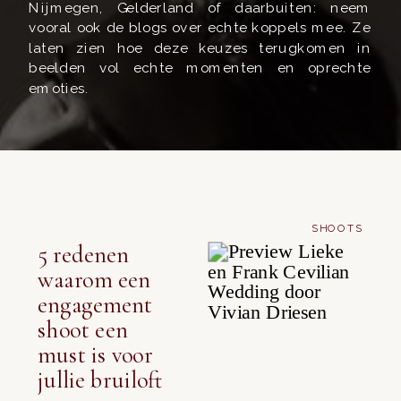
Nijmegen, Gelderland of daarbuiten: neem
vooral ook de blogs over echte koppels mee. Ze
laten zien hoe deze keuzes terugkomen in
beelden vol echte momenten en oprechte
emoties.
SHOOTS
5 redenen
waarom een
engagement
shoot een
must is voor
jullie bruiloft