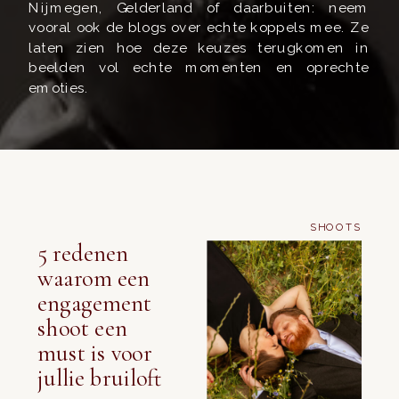
Nijmegen, Gelderland of daarbuiten: neem
vooral ook de blogs over echte koppels mee. Ze
laten zien hoe deze keuzes terugkomen in
beelden vol echte momenten en oprechte
emoties.
SHOOTS
5 redenen
waarom een
engagement
shoot een
must is voor
jullie bruiloft